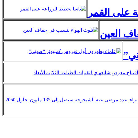
 على القمر
اف العين
تي”