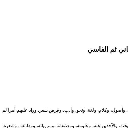
ني ثم الفاسي
 وأصول، وكلام، ولغة، ونحو، وأدب، وقرض شعر، وزاد عليهم أمرا لم
يخته، والآخذين عنه، وعلومه، ومصنفاته، ومروياته، ووظائفه، وشعره،