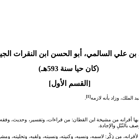
ن علي السالمي، أبو الحسن ابن النقرات الجيا
(كان حيا سنة 593هـ)
[القسم الأول]
[1]
 الملك، وزاد بأنه لازمه
.
بها أقرانه من مشيخة ابن القطان: من قراءات، وتفسير، وحديث، وفقه،
 بالنُبْلِ والإجادة.
نه، من ذِكْرٍ: لاسمه، ونسبه، وكنيته، ونسبته، ولقبه، وتحليته، ومش