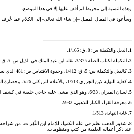
وهذه النسبة إلى مجريط لم أقف عليها إلا في هذا الموضع.
وسأعود في المقال المقبل –إن شاء الله تعالى- إلى الكلام عما عُرف ب
——————————————————–
1.
الذيل والتكملة س: 8، ق: 1/165.
2.
التكملة لكتاب الصلة 3/375، نقله ابن عبد الملك في الذيل س: 5، ق: 1/412.
3.
كالذيل والتكملة س: 5، ق: 1/412، وجذوة الاقتباس ص: 481 الذي نسخ صَاحِبُه ما عند ابن الأبار دون زيادة.
4.
كغاية النهاية لابن الجزري 1/513، والأعلام للزركلي 5/26، وحضارة الموحدين لمحمد المنوني، ص: 87.
5.
لسان الميزان، 6/33، وهو الذي مشى عليه حاجي خليفة في كشف الظنون، 2/1029.
6.
معرفة القراء الكبار للذهبي، 2/932.
7.
غاية النهاية، 1/513.
8.
عند ذكر أعماله العلمية من كتب ومنظومات.