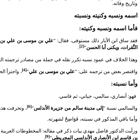
وتاريخ وفاته.
اسمه ونسبه وكنيته ونسبته
فأما اسمه ونسبه وكنيته:
فقد ساق ابن الأبار ذلك مستوفى، فقال: “
علي بن موسى بن علي بن م
[2]
النَّقرات، ويكنى أبا الحسن
“
.
وهذا الخلاف في عمود نسبه تكرر نقله في جملة من مصادر ترجمته التي
[4]
واقتصر بعض من ترجمه على: “
علي بن موسى بن علي
“
، واجتزأ ال
وأما نسبته:
فهو: أنصاري، سالمي، جياني، ثم فاسي.
[6]
والسالمي نسبة “
إلى مدينة سالم من جزيرة الأندلس
“
، وتحرفت هذه 
وأما باقي المذكور في نسبته، فَوَاضِحٌ لشهرته.
ورأيت الدكتور فاضل مهدي بيات ذكر في مقاله: المخطوطات العربية
[9]
بن قاسم ابن الأنصاري الأندلسي المجريطي
“
.