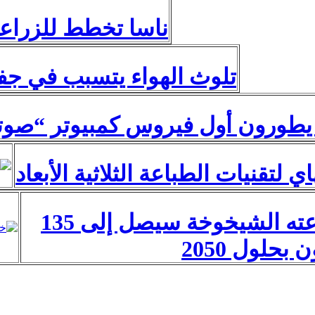
ناسا تخطط للزراعة
تلوث الهواء يتسبب في جف
يطورون أول فيروس كمبيوتر “صو
لتقنيات الطباعة الثلاثية الأبعاد
خبراء: عدد مرضى عته الشيخوخة سيصل إلى 135
 بحلول 2050