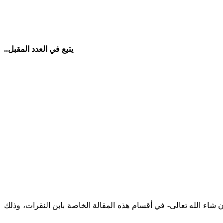
يتبع في العدد المقبل..
ن النَّقِرات، من شراحه الجلدكي: علي بن محمد بن آيدمير المتوفى عام 743، وسيأتي ذكره –إن شاء الله تعالى- في أقسام هذه المقالة الخاصة بابن النقرات، وذلك