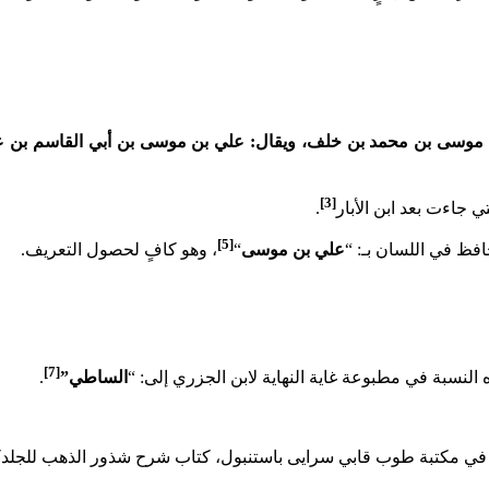
وسى بن محمد بن خلف، ويقال: علي بن موسى بن أبي القاسم بن علي
[3]
 جاءت بعد ابن الأبار
.
[5]
حافظ في اللسان بـ: “
علي بن موسى
“
، وهو كافٍ لحصول التعريف.
[7]
النسبة في مطبوعة غاية النهاية لابن الجزري إلى: “
الساطي”
.
 في مكتبة طوب قابي سرايى باستنبول، كتاب شرح شذور الذهب للجلد