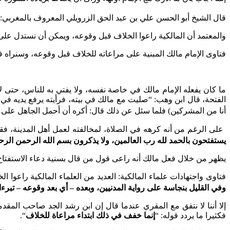
قال الشيخ أبو الحسن علي بن عبد الحق الزرويلي المعروف بالمغربي: 
والمعتمد أن المالكية راعوا الخلاف قبل وقوعه، ويمكن أن نستدل على
فتاوى الإمام مالك المبنية على مراعاته للخلاف قبل وقوعه، وسنراه في
ما كان يفعله الإمام مالك في خاصة نفسه، ولا يفتي به للناس، حتى ل
الفتحة، قال ابن وهب: “صليت مع مالك في بيته، فرأيته يرفع يديه في
أنا من المشركين) فلما سئل عن ذلك قال: أكره أن أحمل الجاهل على
على الرغم من أنه كرهه في الصلاة، لمخالفته لعمل أهل المدينة، ف
يستفتحون بالحمد لله رب العالمين، ولا يذكرون بسم الله الرحمن الرح
يظهر من خلال فعل مالك أنه راعى قول من قال بسنية دعاء الاستفتا
فتاوى واجتهادات علماء المالكية: العديد من العلماء المالكية راعوا 
وفي القليل بنجاسة على رواية المدنيين، وبعده – أي بعد وقوعه – تبرءا 
إلا أننا لا نتفق مع المقري عندما قال إن ابن رشد الجد صاحب المق
فكثيرا ما يردد قوله: “
إنما خفف في ذلك ابتداء مراعاة للخلاف
“.