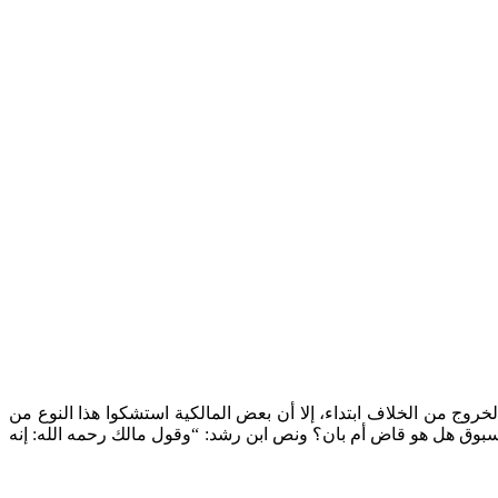
خروج من الخلاف ابتداء، إلا أن بعض المالكية استشكوا هذا النوع من
(تـ719هـ) فقد عقب على كلام ابن رشد عند مسألة المسبوق هل هو قاض أم بان؟ ونص ابن رشد: “وقول مالك رحمه الله: إنه