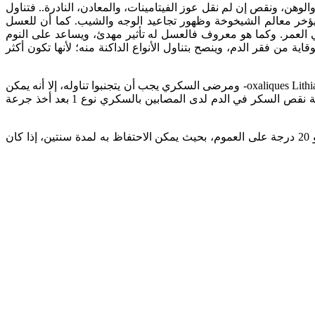
، ونقص إن لم نقل عوز الفيتامينات، والمعادن، النادرة.. فتناول
خر معالم الشيخوخة وظهور تجاعيد الوجه والشيب. كما أن للعسل
ي العمر. وكما هو معروف فالعسل له تأثير مهدئ، ويساعد على النوم
 من فقر الدم، وينصح بتناول الأنواع الداكنة منه؛ لأنها تكون أكثر
ليس للعسل أخطارا جانبية وإن استهلك بكمية كبيرة إلا أن من يعانون من ارتفاع مهم لنسبة الدهنيات في الدم وحصى الكلى من نوع -oxaliques Lithiases- ومرضى السكري يجب أن يتجنبوا تناوله، إلا أنه يمكن
إدماجه في النظام الغذائي للمصاب بالسكري نوع 2 لكن دون تجاوز مقدار الكربوهيدرات المسموح لهم بتناولها، كما يمكن استهلاكه في حالة نقص السكر في الدم لدى المصابين بالسكري نوع 1 بعد أخذ جرعة
ويذكر أنه للحفاظ على جودة العسل يجب تخزينه في وعاء محكم الإغلاق في مكان جاف بعيد عن الضوء، وفي درجة حرارة مستقرة نحو 20 درجة على العموم، بحيث يمكن الاحتفاظ به لمدة سنتين، إذا كان