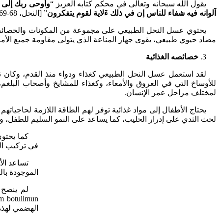
يقول الله سبحانه وتعالى في محكم كتابه العزيز “
وأوحى ربك إلى 
اَلوانه فيه شفاء للناس إن في ذلك ءَلاية لقوم يتفكرون
” [النحل، 68-69].
يحتوي عسل النحل الطبيعي على مجموعة من المكونات والخصائص ال
مضاد حيوي طبيعي، يقوى جهاز المناعة الذي يتولى مقاومة جميع الأمر
3.
خصائصه الغذائية
لقد استعمل عسل النحل الطبيعي كغذاء ودواء منذ القدم، وكان نب
للأوساخ التي في العروق والأمعاء، وكغذاء للمشايخ وأصحاب البلغ
لمختلف مراحل عمر الإنسان.
يحتاج الأطفال إلى مواد غذائية توفر لهم الطاقة اللازمة لحاجيات
لحث الثدي على إدرار الحليب، كما يساعد على النمو السليم للطفل، وي
كما يحتو
في تركيب ال
تساعد الأ
الموجودة بال
لم ينصح 
m botulimun-
الهضمي لهذه 