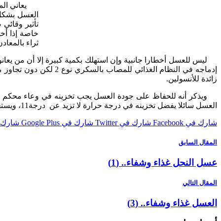
يعاني الم
العسل بشكل 
تأثير وقائي
خاصة إذا أخذ
ثراء بالمعادن
زائدة للأنسولين.
العسل سائلا يفضل تخزينه في درجة حرارة لا تزيد عن درجة11، ويستحسن استهلاكه في مدة تقل عن ستة أشهر..
شارك في Facebook
شارك في Twitter
شارك في Google Plus
شارك في st
المقال السابق
عسل النحل غذاء وشفاء.. (1)
المقال التالي
العسل غذاء وشفاء.. (3)