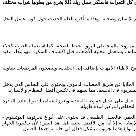
ن كل الثمرات فاسلكي سبل ربك ذُللا يخرج من بطونها شراب مختلف
م الإنسان وصحته، وهذا ما أقره العلم الحديث حول كون عسل النحل
ل ممزوجا بالماء على الريق لحفظ الصحة، كما استعمله العرب كجلاء
سالف يستعمل لتحلية الأطعمة قبل اكتشاف السكر.. فهو غذاء مفيد
ح الأطباء الأمهات بإضافته إلى الحليب، وينصحون المرضعات بتناوله
ى الخلايا عن طريق الخضاب الدموي، ويحتوي على النحاس الذي يدخل
لمنيزيوم في الجسم، مما يسهم في تكلس أفضل للعظام والأسنان..
مل على تعديل حموضة المعدة، وتعزز الفيتامينات والمعادن النادرة
انخفاض التركيز لمدة طويلة.
لعمر، فالعسل الطبيعي قد يحتوي على أبواغ لجرثومة البوتيلنوم -
صابة به إلا أنه من الأفضل تجنبه قبل هذا السن؛ لأن بيكتيريا الجهاز
 أبواغ هذه الجرثومة بشكل فعال في حالة تواجدها بالعسل.