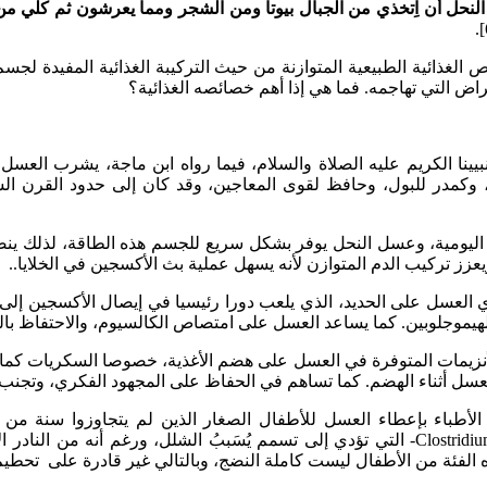
النحل أن اِتخذي من الجبال بيوتا ومن الشجر ومما يعرشون ثم كلي م
غذائية الطبيعية المتوازنة من حيث التركيبة الغذائية المفيدة لجس
اض التي تهاجمه. فما هي إذا أهم خصائصه الغذائية؟
يينا الكريم عليه الصلاة والسلام، فيما رواه ابن ماجة، يشرب العس
م، وكمدر للبول، وحافظ لقوى المعاجين، وقد كان إلى حدود القرن ال
هم اليومية، وعسل النحل يوفر بشكل سريع للجسم هذه الطاقة، لذلك ينص
عزز تركيب الدم المتوازن لأنه يسهل عملية بث الأكسجين في الخلايا..
ي العسل على الحديد، الذي يلعب دورا رئيسيا في إيصال الأكسجين إل
هيموجلوبين. كما يساعد العسل على امتصاص الكالسيوم، والاحتفاظ با
نزيمات المتوفرة في العسل على هضم الأغذية، خصوصا السكريات كما تع
عسل أثناء الهضم. كما تساهم في الحفاظ على المجهود الفكري، وتجنب 
الأطباء بإعطاء العسل للأطفال الصغار الذين لم يتجاوزوا سنة من ا
Clostridiu
التي تؤدي إلى تسمم يُسَببُ الشلل، ورغم أنه من النادر الإ
الفئة من الأطفال ليست كاملة النضج، وبالتالي غير قادرة على تحطيم