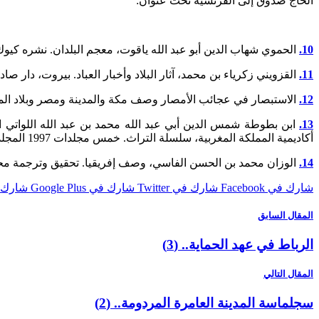
الحاج صدوق إلى الفرنسية تحت عنوان:
10.
الحموي شهاب الدين أبو عبد الله ياقوت، معجم البلدان. نشره كيوك J.Cuoq في Recueil des Sources Arabes. (pp182-187)، وطبع ببيروت، دار النشر 57
11.
القزويني زكرياء بن محمد، آثار البلاد وأخبار العباد. بيروت، دار صادر 969
12.
الاستبصار في عجائب الأمصار وصف مكة والمدينة ومصر وبلاد المغرب. 
13.
ابن بطوطة شمس الدين أبي عبد الله محمد بن عبد الله اللواتي ا
أكاديمية المملكة المغربية، سلسلة التراث. خمس مجلدات 1997 المجلد الرابع.
14.
الوزان محمد بن الحسن الفاسي، وصف إفريقيا. تحقيق وترجمة محمد ح
شارك في Facebook
شارك في Twitter
شارك في Google Plus
شارك في st
المقال السابق
الرباط في عهد الحماية.. (3)
المقال التالي
سجلماسة المدينة العامرة المردومة.. (2)