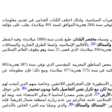
رات السياسية، ولذلك اختلف الكتاب القدامى في تقديم معلومات
مضبوطة عن المدينة، وبالتالي في ضبط حدودها. وهكذا اتسمت المعطيات التي جاء بها الجغرافيون العرب الأوائل بالتناقض: فاليعقوبي المتوفى سنة (284 هجرية/الموافق لسنة 891 ميلادية)، يغلب على مؤلفه
مختصر البلدان
. طبع بلندن سنة (1889 ميلادية)، وفيه انشغل
[2]
والممالك
“
، بالأقاليم الإسلامية، واصفا الطرق التجارية والمسافات
بينها. إلا أن معطياته المتعلقة ركزت أكثر على المشرق، وبالمقابل ظلت مضطربة بالنسبة للغرب الإسلامي. المسعودي المتوفى سنة (345 هجرية/956 ميلادية)، الذي قضى 25 سنة وهو يطوف العالم الإسلامي
، معلومات مهمة تعرف ببعض المناطق المغربية. المقدسي الذي توفي سنة (387 هجرية/985
، والذي كتبه في سنة (375 هجرية/977 ميلادية). ومع ذلك؛ فإن معلوماته عن
ن الأسطورة؛ فإن الجغرافيين اللاحقين، وخاصة منهم الذين أتيحت لهم
[6]
ية لكن مع تكرار نفس التفاصيل دائما وبدون تمحيص
“
. فابن حوقل
[7]
الأرض
“
، الذي يعتبر مصدرا أساسيا لا يمكن الاستغناء عنه. ويعد أبو
ؤلفين الذين كتبوا عن الغرب الإسلامي عامة. فبالرغم من عدم زيارته لمنطقة شمال إفريقيا؛ فإنه
[8]
ور:
“المسالك والممالك
“
، والذي وصلنا منه الجزء الخاص بالأندلس