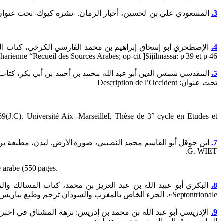
3.
المسعودي علي بن الحسين، أخبار الزمان. -نشره كيوك- تحت عنوان:Recueil “des sources arabes
4.
harienne “Recueil des Sources Arabes; op-cit ]Sijilmassa: p 39 et p 46[.
5.
تحت عنوان: Description de l’Occident
9(J.C). Université Aix -MarseilleI, Thèse de 3° cycle en Etudes et
7.
G. WIET.
e arabe (550 pages.
8.
البكري أبو عبيد الله بن عبد العزيز بن محمد، كتاب المسالك وا
Septontrionale». الجزء الخاص بالمغرب والسودان ترجم وطبع بباريس سنة 1968. أخر طبعة من تحقيق أدريان فان ليوقن، أندري فيري، قرطاج، بيت الحكمة، الدار العربية للكتاب، جزءان 1992.
9.
الإدريسي أبو عبد الله بن محمد بن إدريس: نزهة المشتاق في اخت