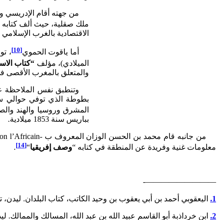
ملك صقلية، حيث ألف كتابه “
الاقتصادية بالغرب الإسلامي
[10]
أما ياقوت الحموي
، توفي حوا
الميلادي)، مؤلف
“كتاب الاس
والمتعلق بالمغرب الأقصى في
المشرق وروسيا والهند والصي
بباريس سنة 1853 ميلادية.
[14]
معلومات غنية وفريدة عن المنطقة في كتابه “
وصف إفريقيا
“
.
—————————-
1.
اليعقوبي أحمد بن أبي يعقوب بن وحيد الكاتب، كتاب البلدان. ليدن، تحقيق دي كوخ، مطبعة بريل  1967
2.
ابن خرداذبة أبو القاسم عبيد الله بن عبد الله، المسالك والممالك. ليدن، تحقيق دي كوخ، مطبعة بر