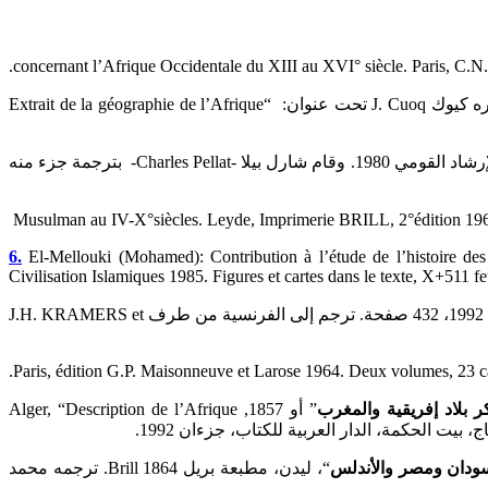
.concernant l’Afrique Occidentale du XIII au XVI° siècle. Paris, C.N.
الإصطخري أبو إسحاق إبراهيم بن محمد الفارسي الكرخي، كتاب المسالك والممالك. تحقيق جابر عبد العالي. القاهرة، دار القلم 1961 نشره كيوك J. Cuoq تحت عنوان: “Extrait de la géographie de l’Afrique
المقدسي شمس الدين أبو عبد الله محمد بن أحمد بن أبي بكر، كتاب أحسن التقاسيم في معرفة الأقاليم. دمشق، مطبعة وزارة الثقافة والإرشاد القومي 1980. وقام شارل بيلا -Charles Pellat- بترجمة جزء منه
Musulman au IV-X°siècles. Leyde, Imprimerie BRILL, 2°édition 1967. T
6.
El-Mellouki (Mohamed): Contribution à l’étude de l’histoire des 
Civilisation Islamiques 1985. Figures et cartes dans le texte, X+511 fe
ابن حوقل أبو القاسم محمد النصيبي، صورة الأرض. ليدن، مطبعة بريل Brill 1872. بيروت، مكتبة الحياة، الطبعة الأولى 1979، الطبعة الثانية 1992، 432 صفحة. ترجم إلى الفرنسية من طرف J.H. KRAMERS et
.Paris, édition G.P. Maisonneuve et Larose 1964. Deux volumes, 23 car
 بلاد إفريقية والمغرب
” أو 1857, Alger, “Description de l’Afrique
ودان ومصر والأندلس
“، ليدن، مطبعة بريل Brill 1864. ترجمه محمد