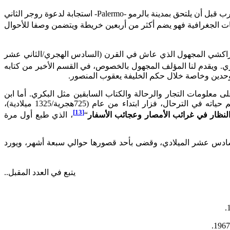
من جهته أقام الإدريسي والمتوفى سنة (564 هجرية/1159 ميلادية)، مدة ليست بالقصيرة في المغرب قبل أن يلتحق بمدينة بالرمو -Palermo- استجابة لدعوة روجر الثاني
لفات الجغرافية فهو يضم أكثر من أربعين خريطة ويتضمن وصفا للأحوال
مراكشي المجهول الذي عاش في القرن (السادس الهجري/الثاني عشر
ري. ويقدم لنا المؤلف المجهول بالخصوص، في القسم الأخير من كتابه
وحدين وخاصة خلال حكم الخليفة يعقوب المنصور.
وفى سنة (667 هجرية/1255 ميلادية) الذي اعتمد على معلومات التجار والرحالة والكتاب السابقين مثل البكري. أما ابن
بطوطة الذي توفي حوالي سنة (778 هجرية/1377 ميلادية)، فقد كان شغوفا بالرحلة وقضى معظم حياته في الترحال، فزار ابتداء من عام (725هجرية/1325 ميلادية)،
[13]
لنظار في غرائب الأمصار وعجائب الأسفار
“
، الذي طبع أول مرة
اسة في أوائل القرن العاشر الهجري/السادس عشر الميلادي، وقضى بأحد قصورها حوالي سبعة أشهر، ويورد
يتبع في العدد المقبل..