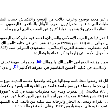
ا، غير محدد بوضوح وعرف حالات من التوسع والانكماش حسب المتغي
3 هجرية/899 ميلادية)، فقد اهتم في كتابه “
المسالك 
 أحوال الأمم التي زارها وذاكرا عقائدها وتقاليدها.
[4]
“المسالك والممالك
“
[5]
لإسلامية في كتابه “
أحسن التقاسيم في معرفة الأقاليم
“
أوائل قد وصفوا سجلماسة ومجالها عن بُعد واضفوا عظمة المدينة بنوع م
 إلى حد ما مفصلة عن سجلماسة خاصة من الناحية السياسية والاقتصاد
صورة 
عبيد الله البكري المتوفى سنة (487 هجرية/1094 ميلادية)، من أبرز الم
 القراءة ومساءلة التجار والرحالة مما مكنه من تأليف كتابه المشه
طبعة باريس 1968، وعلى طبعة قرطاج 1992.