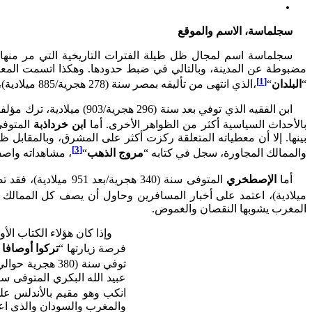
سجلماسة، الاسم و
الموقع
سجلماسة اسم لمجال ظل طيلة الفترات التاريخية التي مر منه
[1]
“
البلدان
“
،الذي انتهى من تأليفه بمصر سنة (278 هجرية/885 ميلادية)، الطابع الحدثي ولا يتضمن أخبارا كثيرة عن المغرب الذي لم يزره أبدا.
ابن الفقيه الذي توفي بعد سنة (296 هجرية/903) ميلادية، ترك مؤلفا جغرافيا عن الغرب الإسلامي والسودان، اعتمد فيه على كتاب اليعقوبي وسماه
بالأحداث السياسية أكثر من الظواهر الأخرى. أما
ابن خرداذبة
المتوفى حوالي سنة (00
[3]
والممالك المجاورة، سجل في كتابه “
مروج الذهب
“
، مشاهداته واصفا
أما
الإصطخري
المتوفى سنة (340 هجرية/بعد 951 ميلادية)، فقد تضمن مؤلفه الجغرافي
ميلادية)، اعتمد على أخبار المسافرين وحاول أن يصف كل الممالك ا
المغرب يشوبها النقصان والغموض.
وإذا كان هؤلاء الكتاب ال
فرصة زيارتها “
تركوا أوصافا
توفي سنة (380 هجرية حوالي 978 ميلادية)، زار المغرب وقدم عنه معلومات مهمة في كتابه “
انكب وهو مقيم بالأندلس على
والمغرب والسودان والذي اعتمدت فيه على 