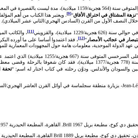
[9]
نزهة المشتاق في اختراق الأفاق
“
. ويعتبر هذا الكتاب من أهم المؤ
 خلال النصف الأول من القرن (السادس الهجري/الثاني عشر الميلادي).
[11]
لي سنة (626 هجرية/1229 ميلادية)، والقزويني
، والكاتب ال
[12]
تبصار في عجائب الأمصار
“
، فقد اعتمدوا أساسا على ما أورده البك
 عهد الدولة الموحدية، معلومات هامة حول المجهودات المعمارية للم
وتنطبق نفس الملاحظة على السرخسي المت
ن والسودان والأندلس. ودوَّن رحلته في كتاب اختار له اسم: “
تحفة ا
من جانبه قام محمد بن الحسن الوزان المعروف ب -Jean-Léon l’Africain- بزيارة منطقة سجلم
Brill. القاهرة، المطبعة الحيدرية 1957.
يل Brill 1889 القاهرة، المطبعة الحيدرية 1967.